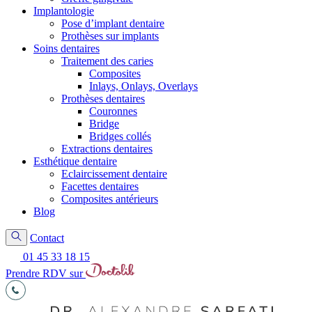
Implantologie
Pose d’implant dentaire
Prothèses sur implants
Soins dentaires
Traitement des caries
Composites
Inlays, Onlays, Overlays
Prothèses dentaires
Couronnes
Bridge
Bridges collés
Extractions dentaires
Esthétique dentaire
Eclaircissement dentaire
Facettes dentaires
Composites antérieurs
Blog
Contact
01 45 33 18 15
Prendre RDV sur