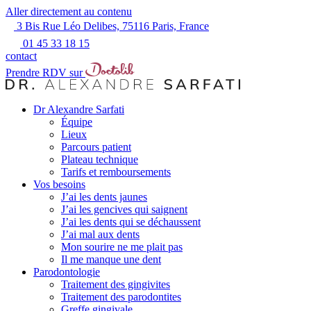
Aller directement au contenu
3 Bis Rue Léo Delibes, 75116 Paris, France
01 45 33 18 15
contact
Prendre RDV sur
Dr Alexandre Sarfati
Équipe
Lieux
Parcours patient
Plateau technique
Tarifs et remboursements
Vos besoins
J’ai les dents jaunes
J’ai les gencives qui saignent
J’ai les dents qui se déchaussent
J’ai mal aux dents
Mon sourire ne me plait pas
Il me manque une dent
Parodontologie
Traitement des gingivites
Traitement des parodontites
Greffe gingivale