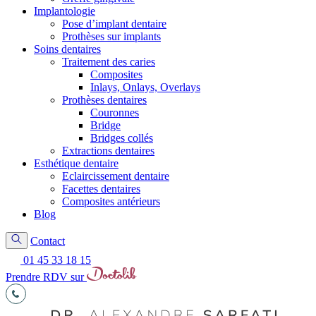
Implantologie
Pose d’implant dentaire
Prothèses sur implants
Soins dentaires
Traitement des caries
Composites
Inlays, Onlays, Overlays
Prothèses dentaires
Couronnes
Bridge
Bridges collés
Extractions dentaires
Esthétique dentaire
Eclaircissement dentaire
Facettes dentaires
Composites antérieurs
Blog
Contact
01 45 33 18 15
Prendre RDV sur