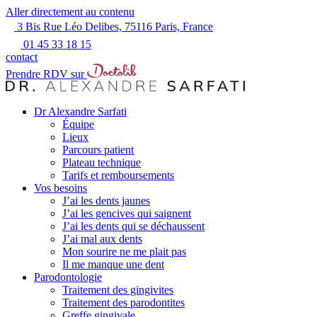
Aller directement au contenu
3 Bis Rue Léo Delibes, 75116 Paris, France
01 45 33 18 15
contact
Prendre RDV sur
Dr Alexandre Sarfati
Équipe
Lieux
Parcours patient
Plateau technique
Tarifs et remboursements
Vos besoins
J’ai les dents jaunes
J’ai les gencives qui saignent
J’ai les dents qui se déchaussent
J’ai mal aux dents
Mon sourire ne me plait pas
Il me manque une dent
Parodontologie
Traitement des gingivites
Traitement des parodontites
Greffe gingivale