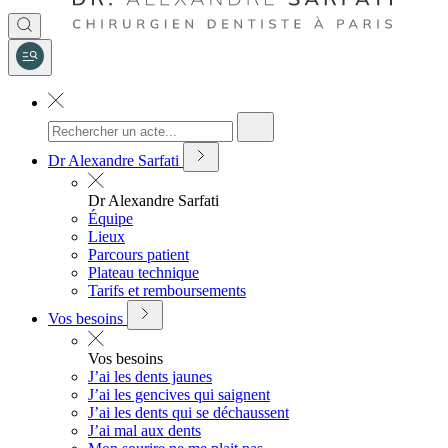
Dr Alexandre Sarfati
Dr Alexandre Sarfati
Équipe
Lieux
Parcours patient
Plateau technique
Tarifs et remboursements
Vos besoins
Vos besoins
J’ai les dents jaunes
J’ai les gencives qui saignent
J’ai les dents qui se déchaussent
J’ai mal aux dents