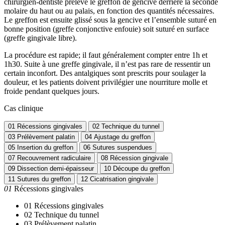
chirurgien-dentiste prélève le greffon de gencive derrière la seconde
molaire du haut ou au palais, en fonction des quantités nécessaires.
Le greffon est ensuite glissé sous la gencive et l’ensemble suturé en
bonne position (greffe conjonctive enfouie) soit suturé en surface
(greffe gingivale libre).
La procédure est rapide; il faut généralement compter entre 1h et
1h30. Suite à une greffe gingivale, il n’est pas rare de ressentir un
certain inconfort. Des antalgiques sont prescrits pour soulager la
douleur, et les patients doivent privilégier une nourriture molle et
froide pendant quelques jours.
Cas clinique
01
Récessions gingivales
02
Technique du tunnel
03
Prélèvement palatin
04
Ajustage du greffon
05
Insertion du greffon
06
Sutures suspendues
07
Recouvrement radiculaire
08
Récession gingivale
09
Dissection demi-épaisseur
10
Découpe du greffon
11
Sutures du greffon
12
Cicatrisation gingivale
01
Récessions gingivales
01
Récessions gingivales
02
Technique du tunnel
03
Prélèvement palatin