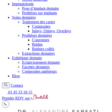
Implantologie
Pose d’implant dentaire
Prothèses sur implants
Soins dentaires
Traitement des caries
Composites
Inlays, Onlays, Overlays
Prothèses dentaires
Couronnes
Bridge
Bridges collés
Extractions dentaires
Esthétique dentaire
Eclaircissement dentaire
Facettes dentaires
Composites antérieurs
Blog
Contact
01 45 33 18 15
Prendre RDV sur