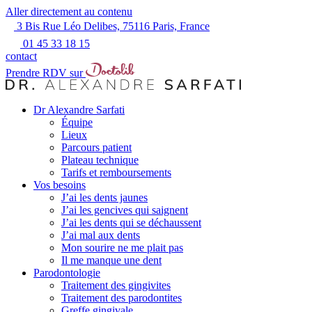
Aller directement au contenu
3 Bis Rue Léo Delibes, 75116 Paris, France
01 45 33 18 15
contact
Prendre RDV sur
Dr Alexandre Sarfati
Équipe
Lieux
Parcours patient
Plateau technique
Tarifs et remboursements
Vos besoins
J’ai les dents jaunes
J’ai les gencives qui saignent
J’ai les dents qui se déchaussent
J’ai mal aux dents
Mon sourire ne me plait pas
Il me manque une dent
Parodontologie
Traitement des gingivites
Traitement des parodontites
Greffe gingivale