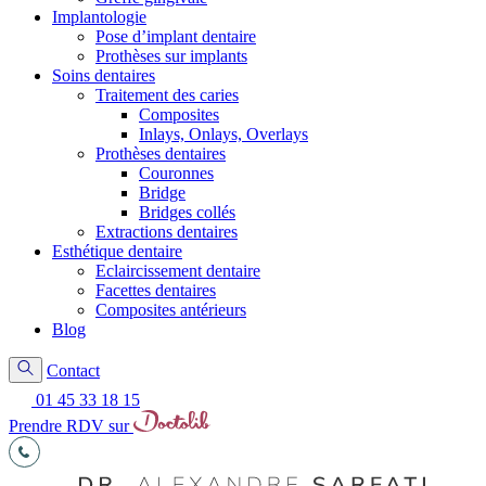
Implantologie
Pose d’implant dentaire
Prothèses sur implants
Soins dentaires
Traitement des caries
Composites
Inlays, Onlays, Overlays
Prothèses dentaires
Couronnes
Bridge
Bridges collés
Extractions dentaires
Esthétique dentaire
Eclaircissement dentaire
Facettes dentaires
Composites antérieurs
Blog
Contact
01 45 33 18 15
Prendre RDV sur