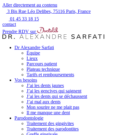
Aller directement au contenu
3 Bis Rue Léo Delibes, 75116 Paris, France
01 45 33 18 15
contact
Prendre RDV sur
Dr Alexandre Sarfati
Équipe
Lieux
Parcours patient
Plateau technique
Tarifs et remboursements
Vos besoins
J’ai les dents jaunes
J’ai les gencives qui saignent
J’ai les dents qui se déchaussent
J’ai mal aux dents
Mon sourire ne me plait pas
Il me manque une dent
Parodontologie
Traitement des gingivites
Traitement des parodontites
Greffe gingivale