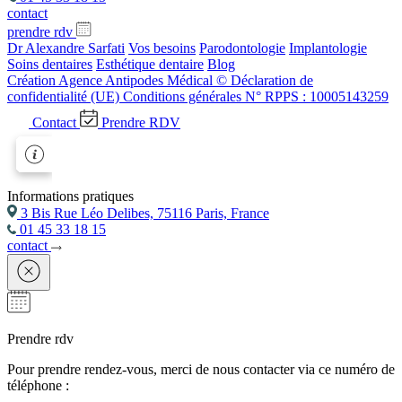
contact
prendre rdv
Dr Alexandre Sarfati
Vos besoins
Parodontologie
Implantologie
Soins dentaires
Esthétique dentaire
Blog
Création Agence Antipodes Médical ©
Déclaration de
confidentialité (UE)
Conditions générales
N° RPPS : 10005143259
Contact
Prendre RDV
Informations pratiques
3 Bis Rue Léo Delibes, 75116 Paris, France
01 45 33 18 15
contact
Prendre rdv
Pour prendre rendez-vous, merci de nous contacter via ce numéro de
téléphone :