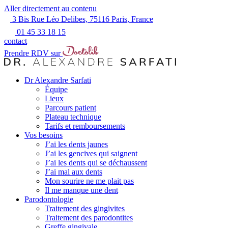
Aller directement au contenu
3 Bis Rue Léo Delibes, 75116 Paris, France
01 45 33 18 15
contact
Prendre RDV sur
Dr Alexandre Sarfati
Équipe
Lieux
Parcours patient
Plateau technique
Tarifs et remboursements
Vos besoins
J’ai les dents jaunes
J’ai les gencives qui saignent
J’ai les dents qui se déchaussent
J’ai mal aux dents
Mon sourire ne me plait pas
Il me manque une dent
Parodontologie
Traitement des gingivites
Traitement des parodontites
Greffe gingivale