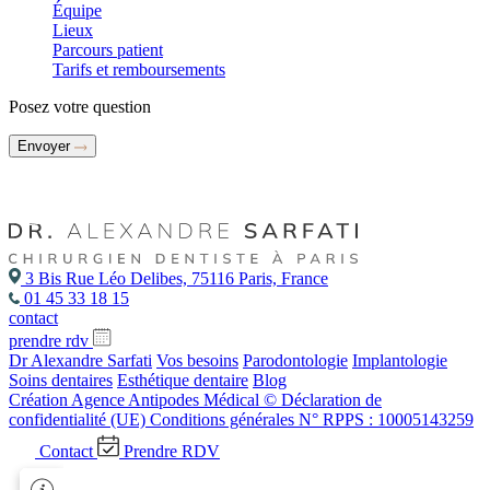
Équipe
Lieux
Parcours patient
Tarifs et remboursements
Posez votre question
Envoyer
3 Bis Rue Léo Delibes, 75116 Paris, France
01 45 33 18 15
contact
prendre rdv
Dr Alexandre Sarfati
Vos besoins
Parodontologie
Implantologie
Soins dentaires
Esthétique dentaire
Blog
Création Agence Antipodes Médical ©
Déclaration de
confidentialité (UE)
Conditions générales
N° RPPS : 10005143259
Contact
Prendre RDV