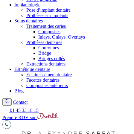
Implantologie
Pose d’implant dentaire
Prothèses sur implants
Soins dentaires
Traitement des caries
Composites
Inlays, Onlays, Overlays
Prothèses dentaires
Couronnes
Bridge
Bridges collés
Extractions dentaires
Esthétique dentaire
Eclaircissement dentaire
Facettes dentaires
Composites antérieurs
Blog
Contact
01 45 33 18 15
Prendre RDV sur