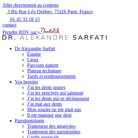
Aller directement au contenu
3 Bis Rue Léo Delibes, 75116 Paris, France
01 45 33 18 15
contact
Prendre RDV sur
Dr Alexandre Sarfati
Équipe
Lieux
Parcours patient
Plateau technique
Tarifs et remboursements
Vos besoins
J’ai les dents jaunes
J’ai les gencives qui saignent
J’ai les dents qui se déchaussent
J’ai mal aux dents
Mon sourire ne me plait pas
Il me manque une dent
Parodontologie
Traitement des gingivites
Traitement des parodontites
Greffe gingivale