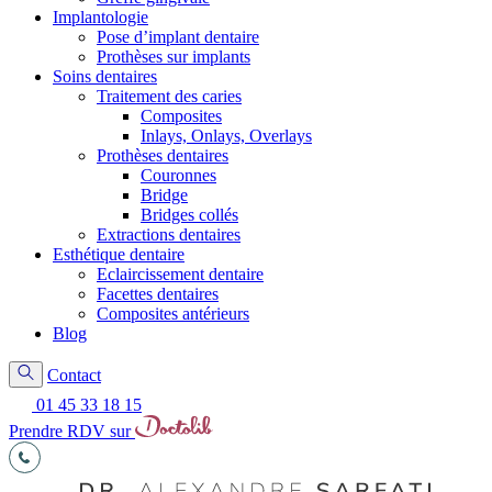
Implantologie
Pose d’implant dentaire
Prothèses sur implants
Soins dentaires
Traitement des caries
Composites
Inlays, Onlays, Overlays
Prothèses dentaires
Couronnes
Bridge
Bridges collés
Extractions dentaires
Esthétique dentaire
Eclaircissement dentaire
Facettes dentaires
Composites antérieurs
Blog
Contact
01 45 33 18 15
Prendre RDV sur