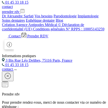
01 45 33 18 15
contact
prendre rdv
Dr Alexandre Sarfati
Vos besoins
Parodontologie
Implantologie
Soins dentaires
Esthétique dentaire
Blog
Création Agence Antipodes Médical ©
Déclaration de
confidentialité (UE)
Conditions générales
N° RPPS : 10005143259
Contact
Prendre RDV
Informations pratiques
3 Bis Rue Léo Delibes, 75116 Paris, France
01 45 33 18 15
contact
Prendre rdv
Pour prendre rendez-vous, merci de nous contacter via ce numéro de
téléphone :