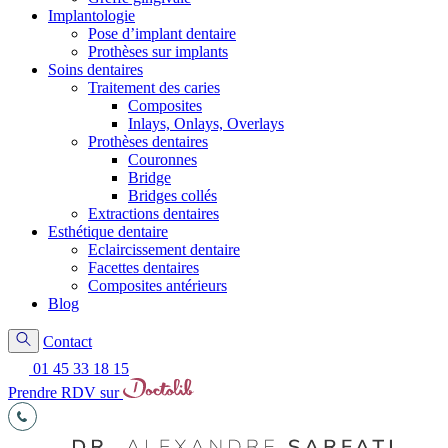
Implantologie
Pose d’implant dentaire
Prothèses sur implants
Soins dentaires
Traitement des caries
Composites
Inlays, Onlays, Overlays
Prothèses dentaires
Couronnes
Bridge
Bridges collés
Extractions dentaires
Esthétique dentaire
Eclaircissement dentaire
Facettes dentaires
Composites antérieurs
Blog
Contact
01 45 33 18 15
Prendre RDV sur