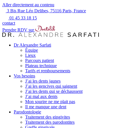
Aller directement au contenu
3 Bis Rue Léo Delibes, 75116 Paris, France
01 45 33 18 15
contact
Prendre RDV sur
Dr Alexandre Sarfati
Équipe
Lieux
Parcours patient
Plateau technique
Tarifs et remboursements
Vos besoins
J’ai les dents jaunes
J’ai les gencives qui saignent
J’ai les dents qui se déchaussent
J’ai mal aux dents
Mon sourire ne me plait pas
Il me manque une dent
Parodontologie
Traitement des gingivites
Traitement des parodontites
Greffe gingivale