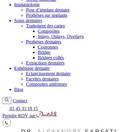
Implantologie
Pose d’implant dentaire
Prothèses sur implants
Soins dentaires
Traitement des caries
Composites
Inlays, Onlays, Overlays
Prothèses dentaires
Couronnes
Bridge
Bridges collés
Extractions dentaires
Esthétique dentaire
Eclaircissement dentaire
Facettes dentaires
Composites antérieurs
Blog
Contact
01 45 33 18 15
Prendre RDV sur