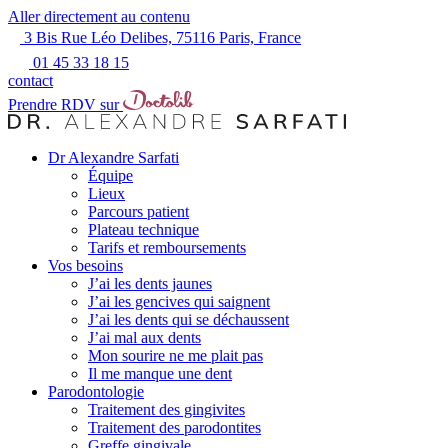
Aller directement au contenu
3 Bis Rue Léo Delibes, 75116 Paris, France
01 45 33 18 15
contact
Prendre RDV sur
Dr Alexandre Sarfati
Équipe
Lieux
Parcours patient
Plateau technique
Tarifs et remboursements
Vos besoins
J’ai les dents jaunes
J’ai les gencives qui saignent
J’ai les dents qui se déchaussent
J’ai mal aux dents
Mon sourire ne me plait pas
Il me manque une dent
Parodontologie
Traitement des gingivites
Traitement des parodontites
Greffe gingivale